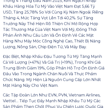
Trong 4 Tháng Đầu Năm 2025, Kim Ngạch Nhập
Khẩu Hàng Hóa Từ Mỹ Vào Việt Nam Đạt 5,66 Tỷ
USD, Tăng 25,78% So Với Cùng Kỳ Năm Ngoái. Riêng
Tháng 4, Mức Tăng Vọt Lên Tới 40,2%. Sự Tăng
Trưởng Này Thể Hiện Rõ Thiện Chí Mở Rộng Hợp
Tác Thương Mại Của Việt Nam Với Mỹ, Đồng Thời
Phản Ánh Nhu Cầu Lớn Và Ổn Định Về Các Mặt
Hàng Như Máy Móc Công Nghệ Cao, Thiết Bị Năng
Lượng, Nông Sản, Chip Điện Tử, Và Máy Bay.
Đặc Biệt, Nhập Khẩu Đậu Tương Từ Mỹ Tăng Mạnh
Cả Về Lượng (+47%) Và Giá Trị (+19%), Trong Khi Giá
Trung Bình Giảm 19%, Góp Phần Hỗ Trợ Ổn Định Giá
Đầu Vào Trong Ngành Chăn Nuôi Và Thực Phẩm
Chức Năng. Mỹ Hiện Là Nguồn Cung Cấp Lớn Nhất
Mặt Hàng Này Cho Việt Nam.
Các Tập Đoàn Lớn Như EVN, PVN, Vietnam Airlines,
Viettel… Tiếp Tục Đẩy Mạnh Nhập Khẩu Từ Mỹ Các
Sản Phẩm Then Chốt Phục Vụ Chiến Lược Quốc Gia