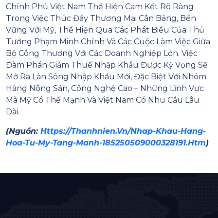
Chính Phủ Việt Nam Thể Hiện Cam Kết Rõ Ràng
Trong Việc Thúc Đẩy Thương Mại Cân Bằng, Bền
Vững Với Mỹ, Thể Hiện Qua Các Phát Biểu Của Thủ
Tướng Phạm Minh Chính Và Các Cuộc Làm Việc Giữa
Bộ Công Thương Với Các Doanh Nghiệp Lớn. Việc
Đàm Phán Giảm Thuế Nhập Khẩu Được Kỳ Vọng Sẽ
Mở Ra Làn Sóng Nhập Khẩu Mới, Đặc Biệt Với Nhóm
Hàng Nông Sản, Công Nghệ Cao – Những Lĩnh Vực
Mà Mỹ Có Thế Mạnh Và Việt Nam Có Nhu Cầu Lâu
Dài.
(Nguồn:
Https://thanhnien.vn/nhap-Khau-Hang-
Hoa-Tu-My-Tang-Manh-185250509000328191.htm
)