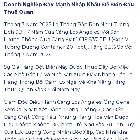
Doanh Nghiệp Đẩy Mạnh Nhập Khẩu Để Đón Đầu
Thuế Quan.
Tháng 7 Năm 2025 Là Tháng Bận Rộn Nhất Trong
Lịch Sử 117 Năm Của Cảng Los Angeles, Với Sản
Lượng Thông Qua Cảng Đạt 1.019.837 TEU (đơn Vị
Tương Đương Container 20 Foot), Tăng 8,5% So Với
Tháng 7 Năm 2024.
Sự Gia Tăng Đột Biến Này Được Thúc Đẩy Bởi Việc
Các Nhà Bán Lẻ Và Nhà Sản Xuất Đẩy Nhanh Các Lô
Hàng Trong Bối Cảnh Lo Ngại Về Khả Năng Tăng
Thuế Quan Vào Cuối Năm Nay.
Giám Đốc Điều Hành Cảng Los Angeles, Ông Gene
Seroka, Nhận Xét Rằng Trong Tháng 7, Các Bến
Cảng Chật Cứng Tàu, Nhưng Hàng Hóa Vẫn Được
Lưu Thông Không Bị Chậm Trễ Nhờ Vào Sự Tận Tụy
Của Lực Lượng Công Nhân Bốc Xếp, Các Nhà Khai
Thác Bến Cảng Và Đường Sắt, Các Tài Xế Xe Tải Và