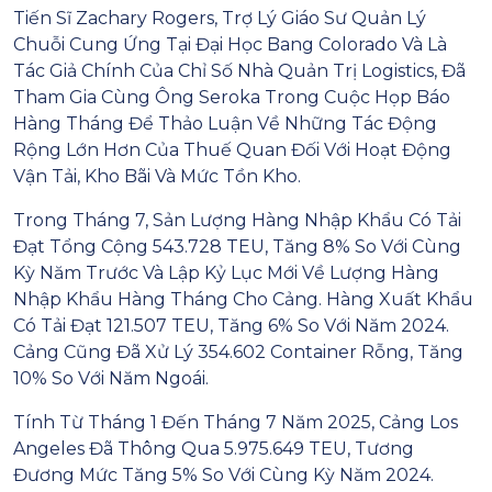
Tiến Sĩ Zachary Rogers, Trợ Lý Giáo Sư Quản Lý
Chuỗi Cung Ứng Tại Đại Học Bang Colorado Và Là
Tác Giả Chính Của Chỉ Số Nhà Quản Trị Logistics, Đã
Tham Gia Cùng Ông Seroka Trong Cuộc Họp Báo
Hàng Tháng Để Thảo Luận Về Những Tác Động
Rộng Lớn Hơn Của Thuế Quan Đối Với Hoạt Động
Vận Tải, Kho Bãi Và Mức Tồn Kho.
Trong Tháng 7, Sản Lượng Hàng Nhập Khẩu Có Tải
Đạt Tổng Cộng 543.728 TEU, Tăng 8% So Với Cùng
Kỳ Năm Trước Và Lập Kỷ Lục Mới Về Lượng Hàng
Nhập Khẩu Hàng Tháng Cho Cảng. Hàng Xuất Khẩu
Có Tải Đạt 121.507 TEU, Tăng 6% So Với Năm 2024.
Cảng Cũng Đã Xử Lý 354.602 Container Rỗng, Tăng
10% So Với Năm Ngoái.
Tính Từ Tháng 1 Đến Tháng 7 Năm 2025, Cảng Los
Angeles Đã Thông Qua 5.975.649 TEU, Tương
Đương Mức Tăng 5% So Với Cùng Kỳ Năm 2024.